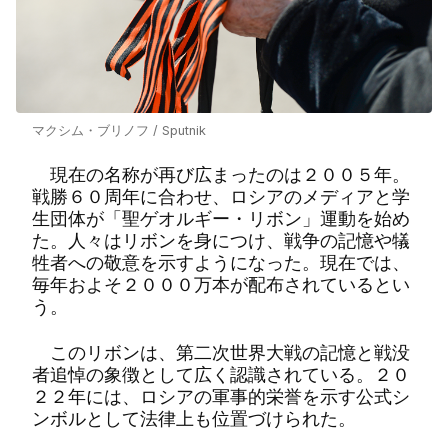
マクシム・ブリノフ / Sputnik
現在の名称が再び広まったのは２００５年。
戦勝６０周年に合わせ、ロシアのメディアと学
生団体が「聖ゲオルギー・リボン」運動を始め
た。人々はリボンを身につけ、戦争の記憶や犠
牲者への敬意を示すようになった。現在では、
毎年およそ２０００万本が配布されているとい
う。
このリボンは、第二次世界大戦の記憶と戦没
者追悼の象徴として広く認識されている。２０
２２年には、ロシアの軍事的栄誉を示す公式シ
ンボルとして法律上も位置づけられた。