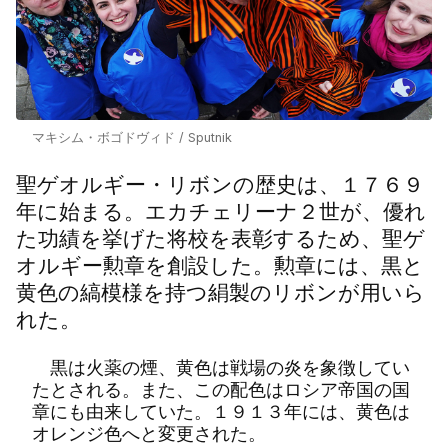
マキシム・ボゴドヴィド / Sputnik
聖ゲオルギー・リボンの歴史は、１７６９
年に始まる。エカチェリーナ２世が、優れ
た功績を挙げた将校を表彰するため、聖ゲ
オルギー勲章を創設した。勲章には、黒と
黄色の縞模様を持つ絹製のリボンが用いら
れた。
黒は火薬の煙、黄色は戦場の炎を象徴してい
たとされる。また、この配色はロシア帝国の国
章にも由来していた。１９１３年には、黄色は
オレンジ色へと変更された。