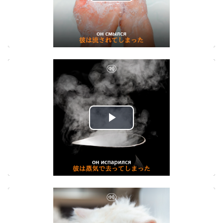
Play
Video
Play
Video