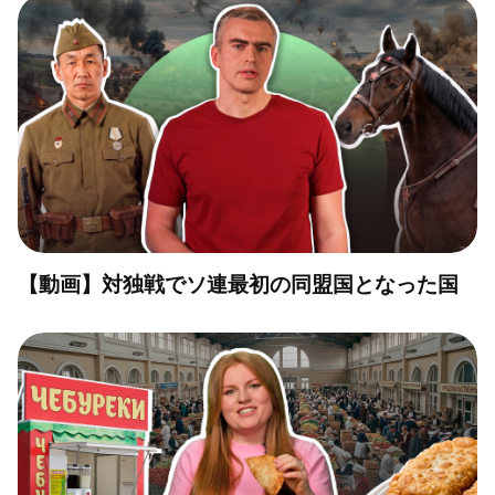
【動画】対独戦でソ連最初の同盟国となった国