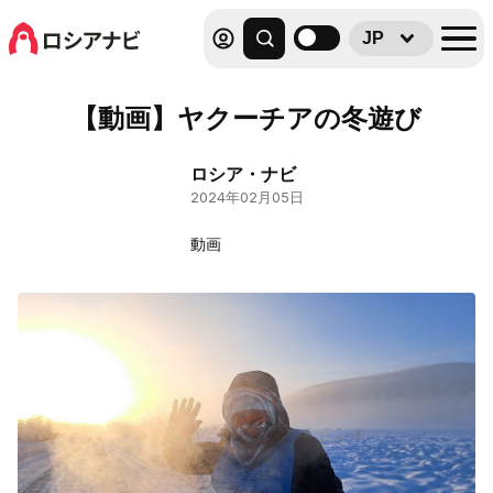
JP
【動画】ヤクーチアの冬遊び
ロシア・ナビ
2024年02月05日
動画