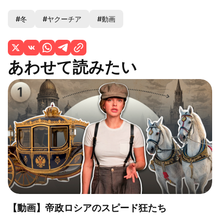
#冬
#ヤクーチア
#動画
あわせて読みたい
【動画】帝政ロシアのスピード狂たち