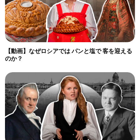
【動画】なぜロシアでは パンと塩で 客を迎える
のか？