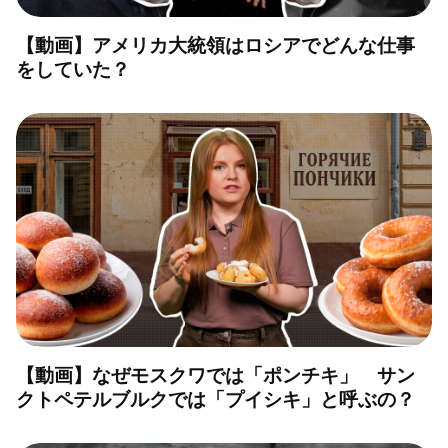
【動画】アメリカ大統領はロシアでどんな仕事
をしていた？
【動画】なぜモスクワでは「ポンチキ」 サン
クトペテルブルクでは「プイシキ」と呼ぶの？