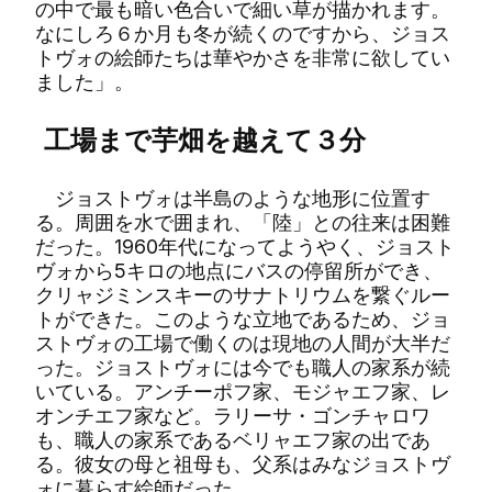
の中で最も暗い色合いで細い草が描かれます。
なにしろ６か月も冬が続くのですから、ジョス
トヴォの絵師たちは華やかさを非常に欲してい
ました」。
工場まで芋畑を越えて３分
ジョストヴォは半島のような地形に位置す
る。周囲を水で囲まれ、「陸」との往来は困難
だった。1960年代になってようやく、ジョスト
ヴォから5キロの地点にバスの停留所ができ、
クリャジミンスキーのサナトリウムを繋ぐルー
トができた。このような立地であるため、ジョ
ストヴォの工場で働くのは現地の人間が大半だ
った。ジョストヴォには今でも職人の家系が続
いている。アンチーポフ家、モジャエフ家、レ
オンチエフ家など。ラリーサ・ゴンチャロワ
も、職人の家系であるベリャエフ家の出であ
る。彼女の母と祖母も、父系はみなジョストヴ
ォに暮らす絵師だった。