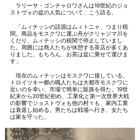
ラリーサ・ゴンチャロワさんは19世紀のジョ
ストヴォの盆の人気について、こう語る。
「ムィチッシの語源はムィトニャ、つまり税
関。商品をモスクワに運ぶ舟がクリャジマ川を
くだり、ムィチッシの税関で停止していまし
た。周囲には商人たちが休憩する茶店が多くあ
りました。もちろん、お茶は盆に乗せて運びま
す」
現在のムィチッシはモスクワに接している。
トロイツキー郷の職人たちは大都市モスクワに
近いのを幸い、市場で簡単に販路を得た。19世
紀末から20世紀初め、工業化と第一次世界大戦
の影響でジョストヴォも他の村々も、家内工業
は衰退し始める。男たちは戦場へ行き、女たち
は家を守った。