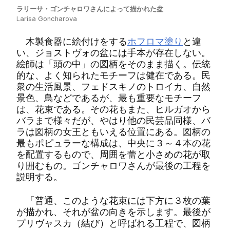
ラリーサ・ゴンチャロワさんによって描かれた盆
Larisa Goncharova
木製食器に絵付けをする
ホフロマ塗り
と違
い、ジョストヴォの盆には手本が存在しない。
絵師は「頭の中」の図柄をそのまま描く。伝統
的な、よく知られたモチーフは健在である。民
衆の生活風景、フェドスキノのトロイカ、自然
景色、鳥などであるが、最も重要なモチーフ
は、花束である。その花もまた、ヒルガオから
バラまで様々だが、やはり他の民芸品同様、バ
ラは図柄の女王ともいえる位置にある。図柄の
最もポピュラーな構成は、中央に３～４本の花
を配置するもので、周囲を蕾と小さめの花が取
り囲むもの。ゴンチャロワさんが最後の工程を
説明する。
「普通、このような花束には下方に３枚の葉
が描かれ、それが盆の向きを示します。最後が
プリヴャスカ（結び）と呼ばれる工程で、図柄