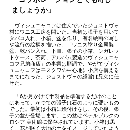
ましょうか」
ヴィシュニャコフは住んでいたジョストヴォ
村にワニス工房を開いた。当初は張子を用いて
タバコ入れ、小箱、盆を作り、有名絵画の写し
や流行の絵柄を描いた。「ワニス塗り金属製
盆、乾パン入れ、下皿、張子の小箱、シガレッ
トケース、茶筒、アルバム製造のヴィシュニャ
コフ兄弟商店」の事業は順調で、やがてヴィシ
ュニャコフはモスクワの中心地に小店を構える
までになった。ジョストヴォの経営は兄弟に任
せた。
「6か月かけて半製品を準備するだけのこと
はあって、かつての張子は石のように硬いもの
でした。最初は小箱に絵付けをし、その後、張
子の盆が登場します。この盆はペテルブルクの
ロシア 美術館に保存されています。小箱は黒
く、花が咲く大地の土をイメージしていたよう