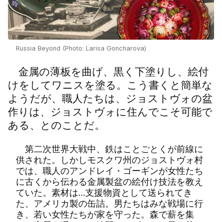
Russia Beyond (Photo: Larisa Goncharova)
金属の薄板を曲げ、黒く下塗りし、絵付
けをしてワニスを塗る。こう書くと簡単な
ようだが、職人たちは、ジョストヴォの盆
作りは、ジョストヴォに住んでこそ可能で
ある、とのことだ。
第二次世界大戦中、鉄はことごとくが前線に
供された。しかしモスクワ州のジョストヴォ村
では、職人のアンドレイ・ゴーギンが女性たち
に古くから伝わる金属製盆の絵付け技法を教え
ていた。素材は…支援物資として送られてき
た、アメリカ製の缶詰。男たちはみな戦場に行
き、若い女性たちが家を守った。森で薪を集