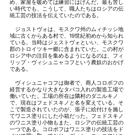
め、家屋を暖めては練習にはげんだ。最も苦し
い時代でも、こうして、職人たちはロシアの伝
統工芸の技法を伝えていたのである。
ジョストヴォは、モスクワ州のムィチッシ地
域に古くからある村で、19世紀初めから知られ
ている。当時はジェストヴォといい、モスクワ
郡のトロイツキー郷に含まれていた。この村が
ロシア中の注目を集めるようになるのは、フィ
リップ・ヴィシュニャコフという農奴のおかげ
である。
ヴィシュニャコフは御者で、商人コロボフの
経営するかなり大きなタバコ入れの製造工場で
働いていた。工場の所在は隣村のダニルキノ
で、現在はフェドスキノと名を変えている。そ
こで製造されていたのが、張子に絵付けを施し
てワニス塗りにした小箱だった。フェドスキノ
のワニス塗り小物もまた、ロシアの伝統工芸の
一つである。コロボフはワニス塗りの技法をド