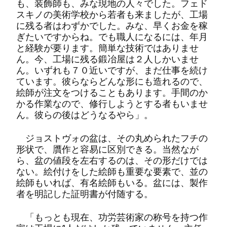
も、装飾師も、みな現地の人々でした。フェド
スキノの美術学校から若者も来ましたが、工場
に残る者はわずかでした。みな、早くお金を稼
ぎたいですからね。でも職人になるには、年月
と経験が要ります。簡単な技術ではありませ
ん。今、工場に残る鍛冶屋は２人しかいませ
ん。いずれも７０近いですが、まだ仕事を続け
ています。彼らならどんな形にも造れるので、
絵師が注文をつけることもあります。手間のか
かる作業なので、修行しようとする者もいませ
ん。彼らの後はどうなるやら」。
ジョストヴォの盆は、その丸められたフチの
形状で、贋作と容易に区別できる。当然なが
ら、盆の値段を左右するのは、その形だけでは
ない。絵付けをした絵師も重要な要素で、並の
絵師もいれば、有名絵師もいる。盆には、製作
者を明記した証明書が付随する。
「もっとも現在、功労芸術家の称号を持つ作