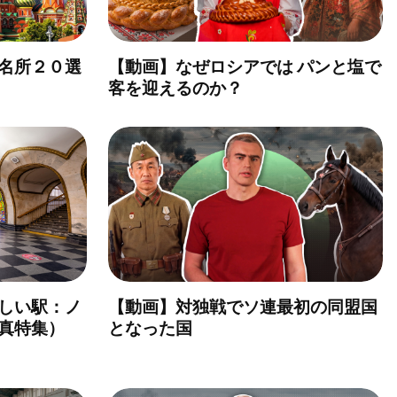
名所２０選
【動画】なぜロシアでは パンと塩で
客を迎えるのか？
しい駅：ノ
【動画】対独戦でソ連最初の同盟国
真特集）
となった国