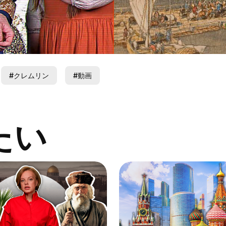
#クレムリン
#動画
たい