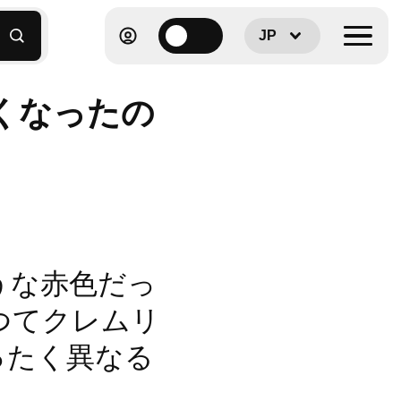
JP
くなったの
うな赤色だっ
つてクレムリ
ったく異なる