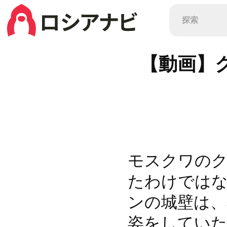
【動画】
モスクワの
たわけでは
ンの城壁は、
姿をしてい