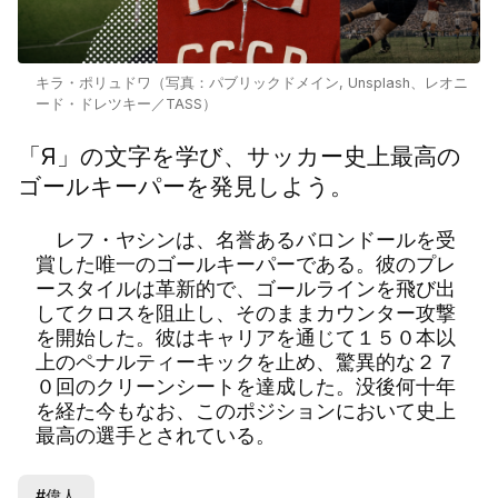
キラ・ポリュドワ（写真：パブリックドメイン, Unsplash、レオニ
ード・ドレツキー／TASS）
「Я」の文字を学び、サッカー史上最高の
ゴールキーパーを発見しよう。
レフ・ヤシンは、名誉あるバロンドールを受
賞した唯一のゴールキーパーである。彼のプレ
ースタイルは革新的で、ゴールラインを飛び出
してクロスを阻止し、そのままカウンター攻撃
を開始した。彼はキャリアを通じて１５０本以
上のペナルティーキックを止め、驚異的な２７
０回のクリーンシートを達成した。没後何十年
を経た今もなお、このポジションにおいて史上
最高の選手とされている。
#偉人