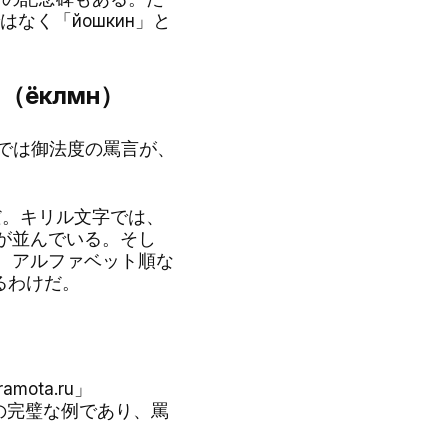
はなく「йошкин」と
ёклмн）
場では御法度の罵言が、
。キリル文字では、
音が並んでいる。そし
、アルファベット順な
するわけだ。
ta.ru」
の完璧な例であり、罵