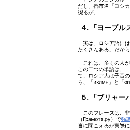
だし、都市名「ヨシカル
綴るが。
４. 「ヨープル
実は、ロシア語には「
たくさんある。だから
これは、多くの人が
この二つの単語は、「
て、ロシア人は子音の
ら、「иклмн」と「о
５. 「ブリャーハ
このフレーズは、非常に
（Грамота.ру）で
強
言に聞こえるが実際に