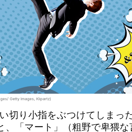
/ Getty Images, Klipartz)
い切り小指をぶつけてしまっ
と、「マート」（粗野で卑猥な