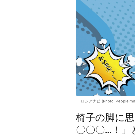
ロシアナビ (Photo: PeopleImages
椅子の脚に思
〇〇〇…！」