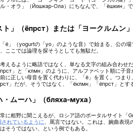
・オラ」（Йошкар-Ола）にちなんで、「ёшкин」で
スト」（ёпрст）または「ヨークルムン」（
ё」（yogurtの「yo」のような音）で始まる、公の
、ここでは論理を探そうとしても無駄だ。
考えるように略語ではなく、単なる文字の組み合わせだ
прст」と「клмн」のように、アルファベット順に子
前に正しい母音を置く代わりに、「ё」を置く。つまり
прст」だが、そうではなく、「ёклмн」「ёпрст」と
・ムーハ」（бляха-муха）
粗野に聞こえるが、ロシア語のポータルサイト「Gramo
調されているように
、罵言ではない。これは、婉曲表現
はそうではない、という例でもある。