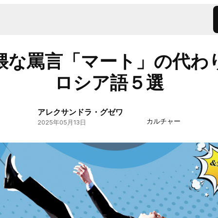
猥な罵言「マート」の代わ
ロシア語５選
アレクサンドラ・グゼワ
カルチャー
2025年05月13日