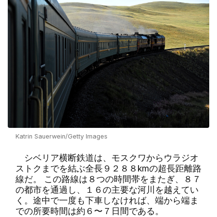
Katrin Sauerwein/Getty Images
シベリア横断鉄道は、モスクワからウラジオ
ストクまでを結ぶ全長９２８８kmの超長距離路
線だ。 この路線は８つの時間帯をまたぎ、８７
の都市を通過し、１６の主要な河川を越えてい
く。途中で一度も下車しなければ、端から端ま
での所要時間は約６〜７日間である。