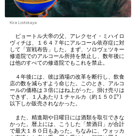
Kira Lisitskaya
ピョートル大帝の父、アレクセイ・ミハイロ
ヴィチは、１６４７年にアルコール依存症に対
して「宣戦布告」した。まず、ソロヴェツキー
修道院でのアルコール所持を禁止し、数年後に
は他のすべての修道院でもこれを禁止。
４年後には、彼は酒場の改革を断行し、飲食
店の数を減らすよう命じた。このとき、アルコ
ールの価格は３倍にはね上がった。掛け売りは
できず、１人あたり１チャルカ（約１５０㌘）
以下しか販売されなかった。
また、精進期や日曜日には酒類を取引できな
かった。暦上には、こうした「禁酒日」が合計
で最大１８０日もあった。ちなみに、ウォッカ