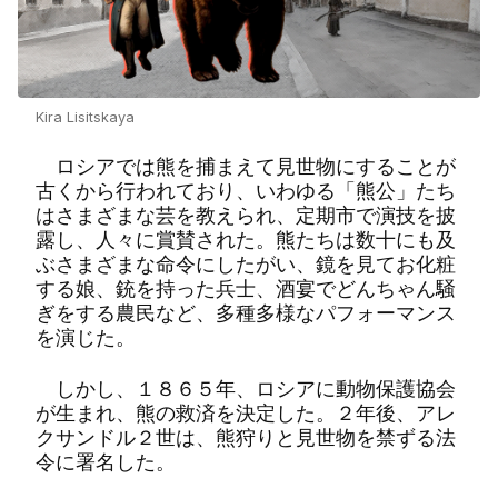
Kira Lisitskaya
ロシアでは熊を捕まえて見世物にすることが
古くから行われており、いわゆる「熊公」たち
はさまざまな芸を教えられ、定期市で演技を披
露し、人々に賞賛された。熊たちは数十にも及
ぶさまざまな命令にしたがい、鏡を見てお化粧
する娘、銃を持った兵士、酒宴でどんちゃん騒
ぎをする農民など、多種多様なパフォーマンス
を演じた。
しかし、１８６５年、ロシアに動物保護協会
が生まれ、熊の救済を決定した。２年後、アレ
クサンドル２世は、熊狩りと見世物を禁ずる法
令に署名した。