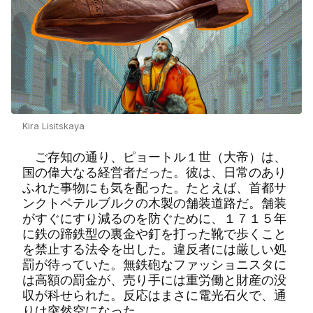
Kira Lisitskaya
ご存知の通り、ピョートル１世（大帝）は、
国の偉大なる経営者だった。彼は、日常のあり
ふれた事物にも気を配った。たとえば、首都サ
ンクトペテルブルクの木製の舗装道路だ。舗装
がすぐにすり減るのを防ぐために、１７１５年
に鉄の蹄鉄型の裏金や釘を打った靴で歩くこと
を禁止する法令を出した。違反者には厳しい処
罰が待っていた。無鉄砲なファッショニスタに
は高額の罰金が、売り手には重労働と財産の没
収が科せられた。反応はまさに電光石火で、通
りは突然空になった。