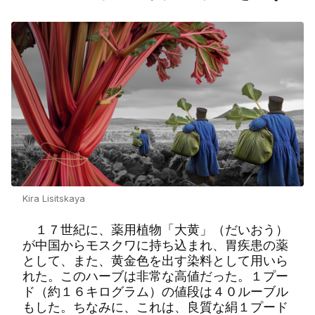
Kira Lisitskaya
１７世紀に、薬用植物「大黄」（だいおう）
が中国からモスクワに持ち込まれ、胃疾患の薬
として、また、黄金色を出す染料として用いら
れた。このハーブは非常な高値だった。１プー
ド（約１６キログラム）の値段は４０ルーブル
もした。ちなみに、これは、良質な絹１プード