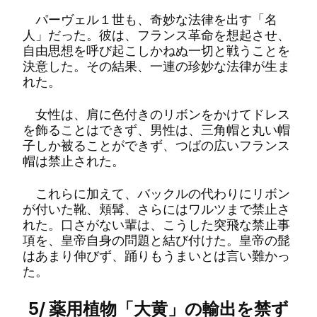
パーヴェル１世も、奇妙な法律を出す「名
人」だった。彼は、フランス革命を想起させ、
自由思想を呼び起こしかねぬ一切と戦うことを
決意した。その結果、一連の珍妙な法律が生ま
れた。
女性は、肩に色付きのリボンをかけてドレス
を飾ることはできず、男性は、三角帽と丸い帽
子しか被ることができず、つばの広いフランス
帽は禁止された。
これらに加えて、バックルの代わりにリボン
が付いた靴、頬髯、さらにはワルツまで禁止さ
れた。口さがない輩は、こうした突飛な禁止事
項を、皇帝自身の問題と結び付けた。皇帝の髭
はあまり伸びず、踊りもうまいとは言い難かっ
た。
5/ 薬用植物「大黄」の輸出を禁ず