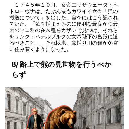
１７４５年１０月、女帝エリザヴェータ・ペ
トローヴナは、たぶん最もカワイイ命令「猫の
搬送について」を出した。命令にはこう記され
ていた。「鼠を捕まえるのに便利な最良かつ最
大のネコ科の在来種をカザンで見つけ、それら
をサンクトペテルブルクの女帝陛下の宮殿に送
るべきこと」。それ以来、鼠捕り用の猫が冬宮
に住み着くようになった。
8/ 路上で熊の見世物を行うべか
らず