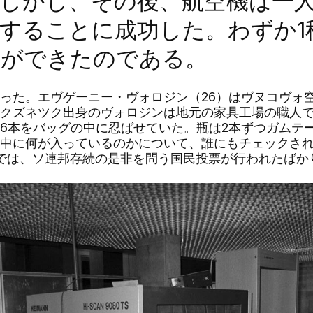
しかし、その後、航空機は一
することに成功した。わずか1
とができたのである。
った。エヴゲーニー・ヴォロジン（26）はヴヌコヴォ
クズネツク出身のヴォロジンは地元の家具工場の職人
6本をバッグの中に忍ばせていた。瓶は2本ずつガムテ
中に何が入っているのかについて、誰にもチェックさ
、ソ連では、ソ連邦存続の是非を問う国民投票が行われたば