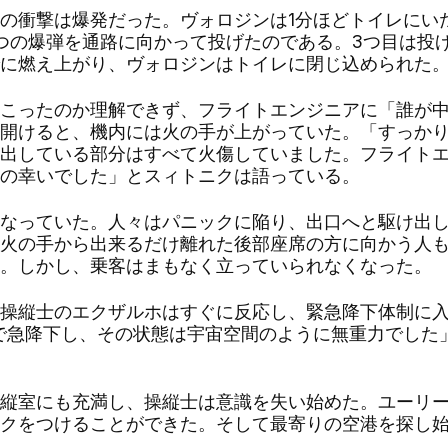
の衝撃は爆発だった。ヴォロジンは1分ほどトイレにい
つの爆弾を通路に向かって投げたのである。3つ目は投
に燃え上がり、ヴォロジンはトイレに閉じ込められた
こったのか理解できず、フライトエンジニアに「誰が中
開けると、機内には火の手が上がっていた。「すっか
出している部分はすべて火傷していました。フライト
の幸いでした」とスィトニクは語っている。
なっていた。人々はパニックに陥り、出口へと駆け出し
火の手から出来るだけ離れた後部座席の方に向かう人
。しかし、乗客はまもなく立っていられなくなった。
操縦士のエクザルホはすぐに反応し、緊急降下体制に入
ルで急降下し、その状態は宇宙空間のように無重力でした
縦室にも充満し、操縦士は意識を失い始めた。ユーリー
クをつけることができた。そして最寄りの空港を探し