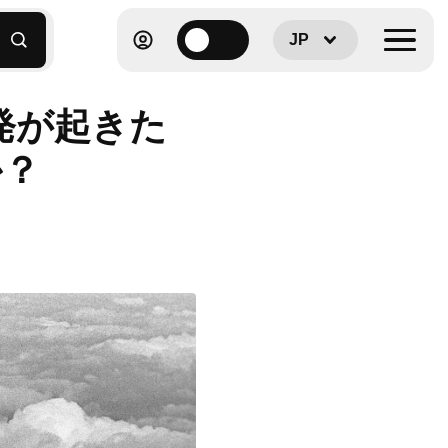
JP
発が起きた
か？