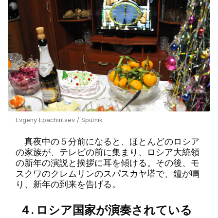
Evgeny Epachintsev / Sputnik
真夜中の５分前になると、ほとんどのロシア
の家族が、テレビの前に集まり、ロシア大統領
の新年の演説と挨拶に耳を傾ける。その後、モ
スクワのクレムリンのスパスカヤ塔で、鐘が鳴
り、新年の到来を告げる。
４. ロシア国家が演奏されている