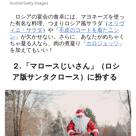
Arx0nt/Getty Images
ロシアの宴会の食卓には、マヨネーズを使っ
た有名な料理、つまりロシア風サラダ（
オリヴ
ィエ・サラダ
）や「
毛皮のコートを着たニシ
ン
」が欠かせない。さらに、あなたがめちゃく
ちゃ凝る人なら、肉の煮凝り「
ホロジェッツ
」
を加えてもいい！
２. 「マロースじいさん」（ロシ
ア版サンタクロース）に扮する