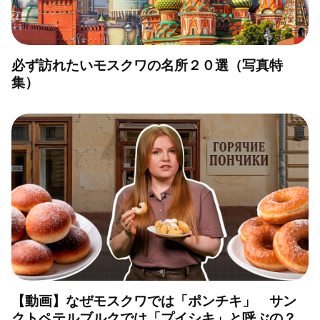
必ず訪れたいモスクワの名所２０選（写真特
集）
【動画】なぜモスクワでは「ポンチキ」 サン
クトペテルブルクでは「プイシキ」と呼ぶの？