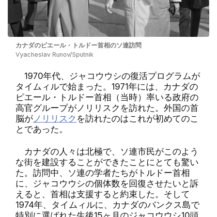
カナダのピエール・トルドー首相のソ連訪問
Vyacheslav Runov/Sputnik
1970年代、ジャコウウシの復活プログラムが
タイムィルで始まった。1971年には、カナダの
ピエール・トルドー首相（当時）率いる政府の
高官グループがノリリスクを訪れた。外国の首
脳が
ノリリスク
を訪れたのはこれが初めてのこ
とであった。
カナダの人々は北極で、ソ連市民がこのよう
な街を建設することができたことにとても驚い
た。訪問中、ソ連の学者たちがトルドー首相
に、ジャコウウシの個体数を回復させたいと訴
えると、首相は支援すると約束した。そして
1974年、タイムィルに、カナダのバンクス島で
特別に選ばれた生後15ヶ月のジャコウウシ10頭