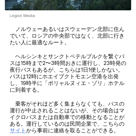
Legion Media
ノルウェーあるいはスウェーデン北部に住ん
でいて、ロシアの中央部ではなく、北部に行き
たい人に最適なルート。
ヘルシンキとサンクトペテルブルクを繋ぐバ
スは15時まで2〜3時間おきに運行し、23時発の
夜行バスもあるが、こちらは1日1便しかない。
バスは12時にホエイブクトモエン空港を出発
し、19時半に「ポリャルヌィエ・ゾリ」ホテル
に到着する。
乗客がそれほど多く集まらなくても、バスの
運行が中止されることはないが、その場合はマ
イクロバスまたは自動車での移動となることが
ある。運行しているのは民間企業で、こちらの
サイト
から事前に連絡を取ることができる。