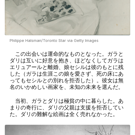
Philippe Halsman/Toronto Star via Getty Images
この出会いは運命的なものとなった。ガラと
ダリは互いに好意を抱き、ほどなくしてガラは
エリュアールと離婚、娘セシルは彼のもとに残
した（ガラは生涯この娘を愛さず、死の床にあ
ってもセシルとの別れを拒否した）。彼女は無
名のいかめしい画家を、未知の未来を選んだ。
当初、ガラとダリは極貧の中に暮らした。あ
まりの奇行に、ダリの父親は支援を拒否してい
た。ダリの難解な絵画は全く売れなかった。