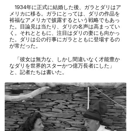
1934年に正式に結婚した後、ガラとダリはア
メリカに移る。ガラにとっては、ダリの作品を
裕福なアメリカで披露するという戦略でもあっ
た。目論見は当たり、ダリの名声は高まってい
く。それとともに、注目はダリの妻にも向かっ
た。ダリは公の行事にガラとともに登場するの
が常だった。
「彼女は無力な、しかし間違いなく才能豊か
なダリを世界的スターかつ億万長者にした」
と、記者たちは書いた。