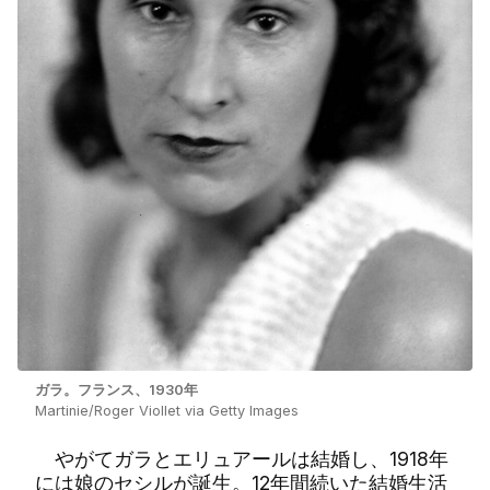
ガラ。フランス、1930年
Martinie/Roger Viollet via Getty Images
やがてガラとエリュアールは結婚し、1918年
には娘のセシルが誕生。12年間続いた結婚生活