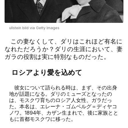
ullstein bild via Getty Images
この妻なくして、ダリはこれほど有名に
なれただろうか？ダリの生涯において、妻
ガラの役割は実に特別なものだった。
ロシアより愛を込めて
彼女について語られる時は、まず、その出身
地が話題になる。ダリのミューズとなったの
は、モスクワ育ちのロシア人女性、ガラだっ
た。本名は、エレーナ・ゴムベルグ＝ディヤコ
ノワ。1894年、カザン生まれで、後に家族とと
もに首都モスクワに移った。