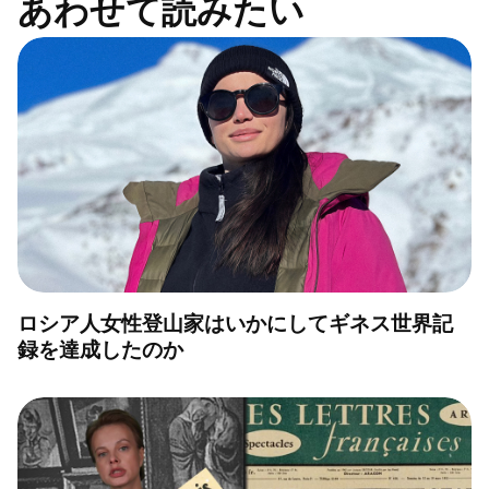
あわせて読みたい
ロシア人女性登山家はいかにしてギネス世界記
録を達成したのか