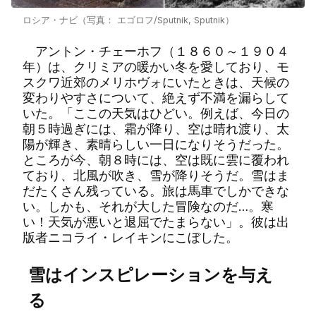
ロシア・ナビ（写真： エゴロフ/Sputnik, Sputnik）
アントン・チェーホフ（１８６０～１９０４
年）は、クリミアの暖かい冬を愛しており、モ
スクワ近郊のメリホヴォにいたときは、天候の
変わりやすさについて、絶えず不満を漏らして
いた。「ここの天気はひどい。例えば、今日の
朝５時過ぎには、霜が降り、空は晴れ渡り、太
陽が輝き、素晴らしい一日になりそうだった。
ところが今、朝８時には、空は既に雲に覆われ
ており、北風が吹き、雪が降りそうだ。雪はま
だたくさん残っている。旅は馬車でしかできな
い。しかも、それが大した冒険なのだ…。寒
い！天気が悪いと退屈でたまらない」。彼は出
版者ニコライ・レイキンにこぼした。
雪はインスピレーションを与え
る