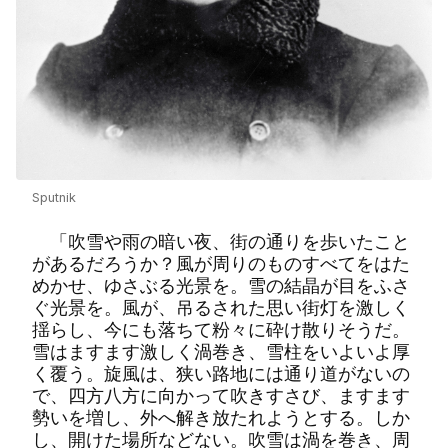
Sputnik
「吹雪や雨の暗い夜、街の通りを歩いたこと
があるだろうか？風が周りのものすべてをはた
めかせ、ゆさぶる光景を。雪の結晶が目をふさ
ぐ光景を。風が、吊るされた思い街灯を激しく
揺らし、今にも落ちて粉々に砕け散りそうだ。
雪はますます激しく渦巻き、雪柱をいよいよ厚
く覆う。旋風は、狭い路地には通り道がないの
で、四方八方に向かって吹きすさび、ますます
勢いを増し、外へ解き放たれようとする。しか
し、開けた場所などない。吹雪は渦を巻き、周