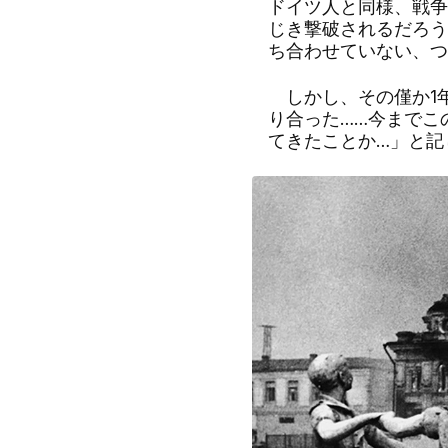
ドイツ人と同様、戦争
じき撃破されるだろう
ち合わせていない、つ
しかし、その僅か
1
り合った
……
今までこ
てきたことか
…
」と記