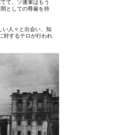
宛てて、ソ連軍はもう
人間としての尊厳を持
しい人々と出会い、知
に対するテロが行われ