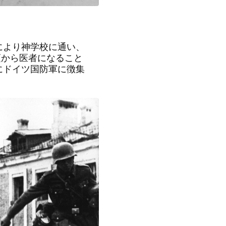
により神学校に通い、
頃から医者になること
にドイツ国防軍に徴集