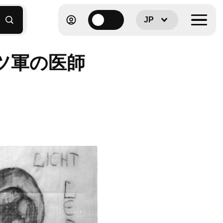
JP
ツ軍の医師