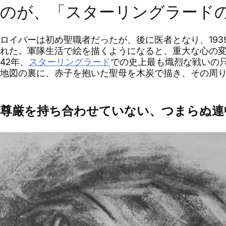
のが、「スターリングラード
ロイバーは初め聖職者だったが、後に医者となり、
193
れた。軍隊生活で絵を描くようになると、重大な心の
942
年、
スターリングラード
での史上最も熾烈な戦いの
地図の裏に、赤子を抱いた聖母を木炭で描き、その周
の尊厳を持ち合わせていない、つまらぬ連