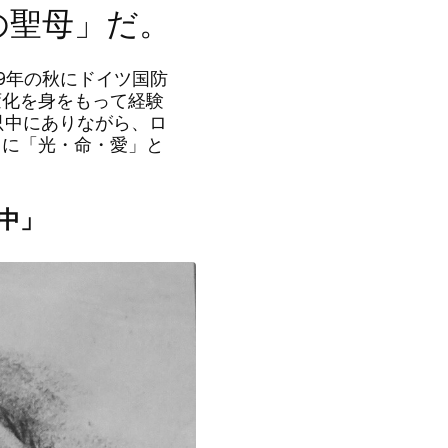
の聖母」だ。
9
年の秋にドイツ国防
変化を身をもって経験
只中にありながら、ロ
りに「光・命・愛」と
中」