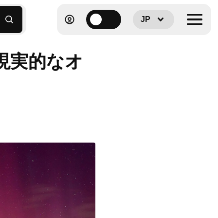
JP
現実的なオ