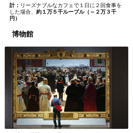
計：
リーズナブルなカフェで１日に２回食事を
した場合、
約１万５千ルーブル（～２万３千
円）
博物館