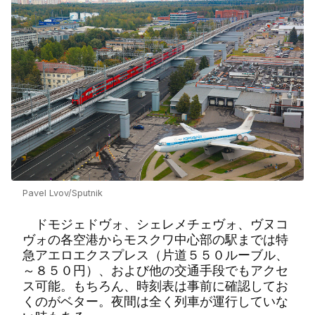
Pavel Lvov/Sputnik
ドモジェドヴォ、シェレメチェヴォ、ヴヌコ
ヴォの各空港からモスクワ中心部の駅までは特
急アエロエクスプレス（片道５５０ルーブル、
～８５０円）、および他の交通手段でもアクセ
ス可能。もちろん、時刻表は事前に確認してお
くのがベター。夜間は全く列車が運行していな