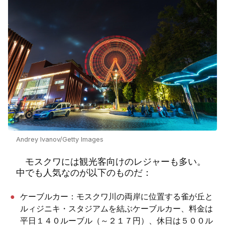
Andrey Ivanov/Getty Images
モスクワには観光客向けのレジャーも多い。
中でも人気なのが以下のものだ：
ケーブルカー：モスクワ川の両岸に位置する雀が丘と
ルィジニキ・スタジアムを結ぶケーブルカー、料金は
平日１４０ルーブル（～２１７円）、休日は５００ル