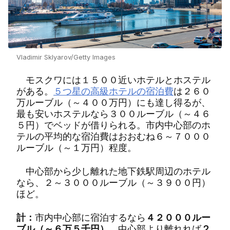
Vladimir Sklyarov/Getty Images
モスクワには１５００近いホテルとホステル
がある。
５つ星の高級ホテルの宿泊費
は２６０
万ルーブル（～４００万円）にも達し得るが、
最も安いホステルなら３００ルーブル（～４６
５円）でベッドが借りられる。市内中心部のホ
テルの平均的な宿泊費はおおむね６～７０００
ルーブル（～１万円）程度。
中心部から少し離れた地下鉄駅周辺のホテル
なら、２～３０００ルーブル（～３９００円）
ほど。
計：
市内中心部に宿泊するなら
４２０００ルー
ブル（～６万５千円）
、中心部より離れれば
２