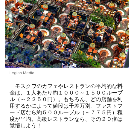
Legion Media
モスクワのカフェやレストランの平均的な料
金は、１人あたり約１０００～１５００ルーブ
ル（～２２５０円）。もちろん、どの店舗を利
用するかによって値段は千差万別。ファストフ
ード店なら約５００ルーブル（～７７５円）程
度が平均。高級レストランなら、その２０倍は
覚悟しよう！