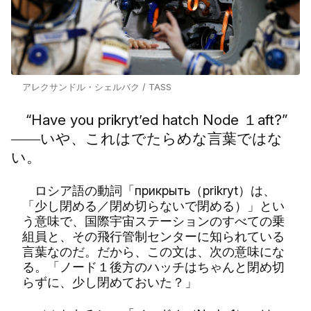
アレクサンドル・シェルバク / TASS
“Have you prikryt’ed hatch Node １aft?”
――いや、これはでたらめな言葉ではな
い。
ロシア語の動詞「прикрыть（prikryt）は、
「少し閉める／閉め切らないで閉める）」とい
う意味で、国際宇宙ステーションのすべての乗
組員と、その飛行管制センターに知られている
言葉なのだ。だから、この文は、次の意味にな
る。「ノード１後方のハッチはちゃんと閉め切
らずに、少し閉めておいた？」