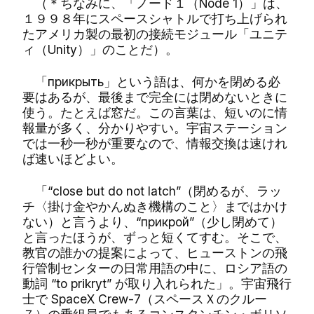
（＊ちなみに、「ノード１（Node 1）」は、
１９９８年にスペースシャトルで打ち上げられ
たアメリカ製の最初の接続モジュール「ユニテ
ィ（Unity）」のことだ）。
「прикрыть」という語は、何かを閉める必
要はあるが、最後まで完全には閉めないときに
使う。たとえば窓だ。この言葉は、短いのに情
報量が多く、分かりやすい。宇宙ステーション
では一秒一秒が重要なので、情報交換は速けれ
ば速いほどよい。
「“close but do not latch”（閉めるが、ラッ
チ〈掛け金やかんぬき機構のこと〉まではかけ
ない）と言うより、“прикрой”（少し閉めて）
と言ったほうが、ずっと短くてすむ。そこで、
教官の誰かの提案によって、ヒューストンの飛
行管制センターの日常用語の中に、ロシア語の
動詞 “to prikryt” が取り入れられた」。宇宙飛行
士で SpaceX Crew-7（スペースＸのクルー