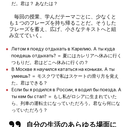
だ。君は？ あなたは？
毎回の授業、学んだテーマごとに、少なくと
も１つのフレーズを持ち帰ることだ。そうした
フレーズを蓄え、広げ、小さなテキストへと組
み立てていく。
Летом я поеду отдыхать в Карелию. А ты куда
поедешь отдыхать? ＝ 夏にはカレリアへ休みに行く
つもりだ。君はどこへ休みに行くの？
В Москве я научился кататься на коньках. А ты
умеешь? ＝ モスクワで私はスケートの滑り方を覚え
た。君はできる？
Если бы я родился в России, я водил бы поезда. А
ты кем бы стал? ＝ もし私がロシアに生まれていた
ら、列車の運転士になっていただろう。君なら何にな
っていただろう？
自分の生活のあらゆる場面に