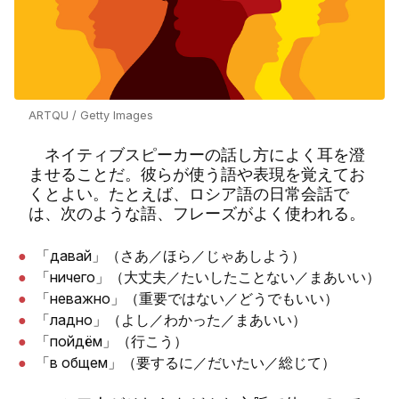
ARTQU / Getty Images
ネイティブスピーカーの話し方によく耳を澄
ませることだ。彼らが使う語や表現を覚えてお
くとよい。たとえば、ロシア語の日常会話で
は、次のような語、フレーズがよく使われる。
「давай」（さあ／ほら／じゃあしよう）
「ничего」（大丈夫／たいしたことない／まあいい）
「неважно」（重要ではない／どうでもいい）
「ладно」（よし／わかった／まあいい）
「пойдём」（行こう）
「в общем」（要するに／だいたい／総じて）