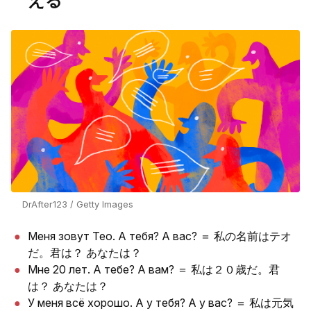
える
DrAfter123 / Getty Images
Меня зовут Тео. А тебя? А вас? ＝ 私の名前はテオ
だ。君は？ あなたは？
Мне 20 лет. А тебе? А вам? ＝ 私は２０歳だ。君
は？ あなたは？
У меня всё хорошо. А у тебя? А у вас? ＝ 私は元気