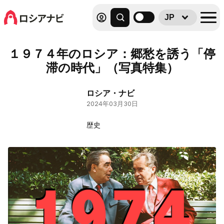
JP
１９７４年のロシア：郷愁を誘う「停
滞の時代」（写真特集）
ロシア・ナビ
2024年03月30日
歴史