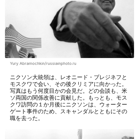
Yury Abramochkin/russiainphoto.ru
ニクソン大統領は、レオニード・ブレジネフと
モスクワで会い、その後クリミアに向かった。
写真はもう何度目かの会見だ。どの会談も、米
ソ両国の関係改善に貢献した。もっとも、モス
クワ訪問の１か月後にニクソンは、ウォーター
ゲート事件のため、スキャンダルとともにその
職を去った。