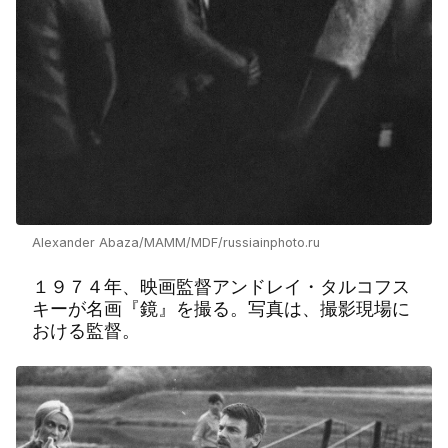
Alexander Abaza/MAMM/MDF/russiainphoto.ru
１９７４年、映画監督アンドレイ・タルコフス
キーが名画『鏡』を撮る。写真は、撮影現場に
おける監督。