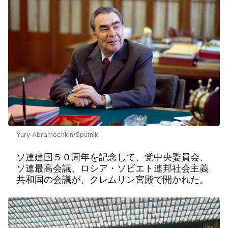
Yury Abramochkin/Sputnik
ソ連建国５０周年を記念して、党中央委員会、
ソ連最高会議、ロシア・ソビエト連邦社会主義
共和国の会議が、クレムリン宮殿で開かれた。