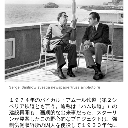
Sergei Smitnov/Izvestia newspaper/russiainphoto.ru
１９７４年のバイカル・アムール鉄道（第２シ
ベリア鉄道とも言う。通称は「バム鉄道」）の
建設再開も、画期的な出来事だった。スターリ
ンが発案したこの野心的なプロジェクトは、強
制労働収容所の囚人を使役して１９３０年代に