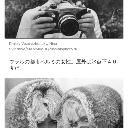
Dmitry Vozdvizhensky, Nina
Sviridova/MAMM/MDF/russiainphoto.ru
ウラルの都市ペルミの女性。屋外は氷点下４０
度だ。