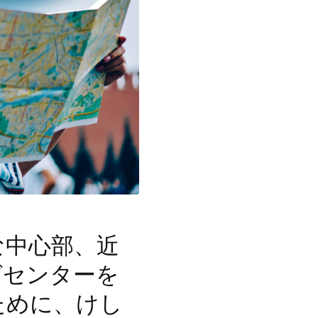
中心部、近
グセンターを
ために、けし