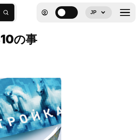
JP
10の事