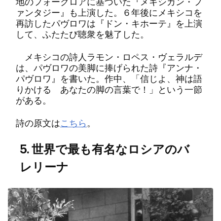
地のフォークロアに基づいた『メキシカン・フ
ァンタジー』も上演した。６年後にメキシコを
再訪したパヴロワは『ドン・キホーテ』を上演
して、ふたたび聴衆を魅了した。
メキシコの詩人ラモン・ロペス・ヴェラルデ
は、パヴロワの美脚に捧げられた詩『アンナ・
パヴロワ』を書いた。作中、「信じよ、神は語
りかける あなたの脚の言葉で！」という一節
がある。
詩の原文は
こちら
。
5. 世界で最も有名なロシアのバ
レリーナ