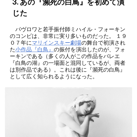
3. あの『瀕死の白鳥』を初めて演
じた
パヴロワと若手振付師ミハイル・フォーキン
のコンビは、非常に実り多いものだった。 １９
０７年に
マリインスキー劇場
の舞台で初演され
た
小作品『白鳥』
の振付を演出したのが、フォ
ーキンである（多くの人がこの作品をバレエ
『白鳥の湖』の一場面と混同しているが、両者
は別作品である）。これは後に『瀕死の白鳥』
として広く知られるようになった。