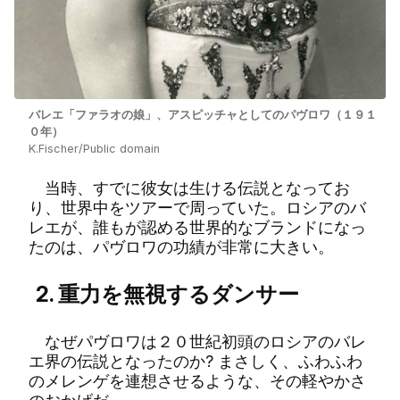
バレエ「ファラオの娘」、アスピッチャとしてのパヴロワ（１９１
０年）
K.Fischer/Public domain
当時、すでに彼女は生ける伝説となってお
り、世界中をツアーで周っていた。ロシアのバ
レエが、誰もが認める世界的なブランドになっ
たのは、パヴロワの功績が非常に大きい。
2. 重力を無視するダンサー
なぜパヴロワは２０世紀初頭のロシアのバレ
エ界の伝説となったのか? まさしく、ふわふわ
のメレンゲを連想させるような、その軽やかさ