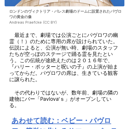
ロンドンのヴィクトリア・パレス劇場のドームに設置されたパヴロ
ワの黄金の像
Andreas Praefcke (CC BY)
最近まで、劇場では公演ごとにパヴロワの幽
霊（！）のために専用の席が設けられていた。
伝説によると、公演が無い時、劇場のスタッフ
たちが空っぽのステージで踊る霊を見たとい
う。この伝統が途絶えたのは２０１６年で、
『ハリー・ポッターと呪いの子』の上演が始ま
ってからだ。パヴロワの席は、生きている観客
に譲られた。
その代わりではないが、数年前、劇場の隣の
建物にバー「Pavlova‘ｓ」がオープンしてい
る。
あわせて読む：ベビー・パヴロ