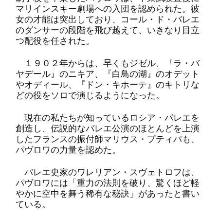
マリインスキー劇場への入団を認められた。彼
女の才能は突出しており、コール・ド・バレエ
のダンサーの段階を飛び越えて、いきなり目立
つ配役を任された。
１９０２年からは、早くもジゼル、『ラ・バ
ヤデール』のニキア、『白鳥の湖』のオデット
やオディール、『ドン・キホーテ』のキトリな
どの役をソロで演じるようになった。
現在の私たちが知っているロシア・バレエを
創造し、伝説的なバレエ公演のほとんどを上演
したフランスの振付師マリウス・プティパも、
パヴロワの力量を認めた。
バレエ史家のワレリアン・スヴェトロフは、
パヴロワには「重力の法則を破り、驚くほど軽
やかに空中を舞う稀有な秘訣」があったと書い
ている。