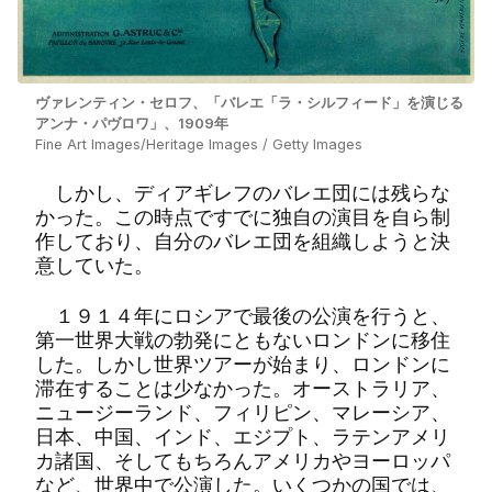
ヴァレンティン・セロフ、「バレエ「ラ・シルフィード」を演じる
アンナ・パヴロワ」、1909年
Fine Art Images/Heritage Images / Getty Images
しかし、ディアギレフのバレエ団には残らな
かった。この時点ですでに独自の演目を自ら制
作しており、自分のバレエ団を組織しようと決
意していた。
１９１４年にロシアで最後の公演を行うと、
第一世界大戦の勃発にともないロンドンに移住
した。しかし世界ツアーが始まり、ロンドンに
滞在することは少なかった。オーストラリア、
ニュージーランド、フィリピン、マレーシア、
日本、中国、インド、エジプト、ラテンアメリ
カ諸国、そしてもちろんアメリカやヨーロッパ
など、世界中で公演した。いくつかの国では、